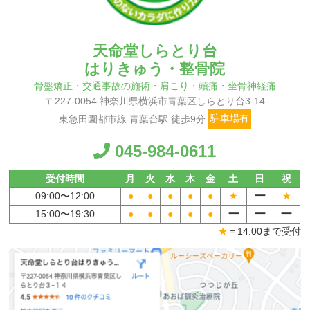
天命堂しらとり台
はりきゅう・整骨院
骨盤矯正・交通事故の施術・肩こり・頭痛・坐骨神経痛
〒227-0054 神奈川県横浜市青葉区しらとり台3-14
東急田園都市線 青葉台駅 徒歩9分
駐車場有
045-984-0611
受付時間
月
火
水
木
金
土
日
祝
ー
09:00〜
12:00
●
●
●
●
●
★
★
ー
ー
ー
15:00〜
19:30
●
●
●
●
●
★
＝14:00まで受付