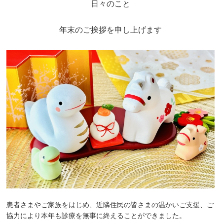
日々のこと
坐骨神経痛
年末のご挨拶を申し上げます
眼精疲労
女性特有の症状
四十肩・五十肩
寝違え
骨盤矯正
鍼灸・美容鍼灸
猫背矯正・姿勢改善
自律神経失調症
患者さまやご家族をはじめ、近隣住民の皆さまの温かいご支援、ご
症例
協力により本年も診療を無事に終えることができました。