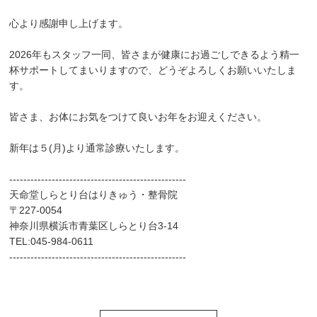
お客様の声
心より感謝申し上げます。
求人
2026年もスタッフ一同、皆さまが健康にお過ごしできるよう精一
杯サポートしてまいりますので、どうぞよろしくお願いいたしま
お問い合わせ
す。
皆さま、お体にお気をつけて良いお年をお迎えください。
当院のアプリができました！
新年は５(月)より通常診療いたします。
ご予約はこちらからも受け付けており
ます！
--------------------------------------------------
天命堂しらとり台はりきゅう・整骨院
〒227-0054
神奈川県横浜市青葉区しらとり台3-14
TEL:045-984-0611
--------------------------------------------------