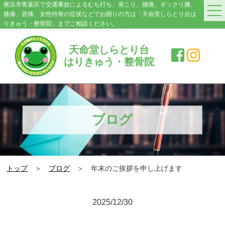
横浜市青葉区で交通事故によるむち打ち、肩こり、腰痛、ギックリ腰、
膝痛、首痛、女性特有の症状などでお困りの方は「天命堂しらとり台は
りきゅう・整骨院」までご相談ください。
HOME
天命堂しらとり台
はりきゅう・整骨院
料金案内
院紹介・アクセス
症状別施術メニュー
ブログ
交通事故|むち打ち
肩こり
トップ
＞
ブログ
＞ 年末のご挨拶を申し上げます
腰の痛み・ぎっくり腰
膝の痛み
2025/12/30
スポーツ障害