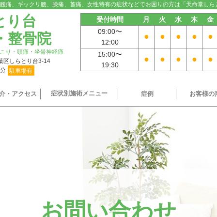
腰痛、ギックリ腰、膝痛、首痛、女性特有の症状などでお困りの方は「天命堂しら
とり台
受付時間
月
火
水
木
金
09:00〜
・整骨院
●
●
●
●
●
12:00
こり・頭痛・坐骨神経痛
15:00〜
●
●
●
●
●
青葉区しらとり台3-14
19:30
9分
駐車場有
症状別施術メニュー
介・アクセス
症例
お客様の
お問い合わせ