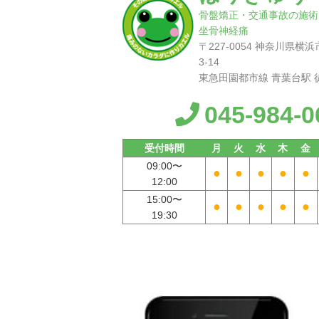
骨盤矯正・交通事故の施術
坐骨神経痛
〒227-0054 神奈川県
3-14
東急田園都市線 青葉台駅 
045-984-0
受付時間
月
火
水
木
金
09:00〜
●
●
●
●
●
12:00
15:00〜
●
●
●
●
●
19:30