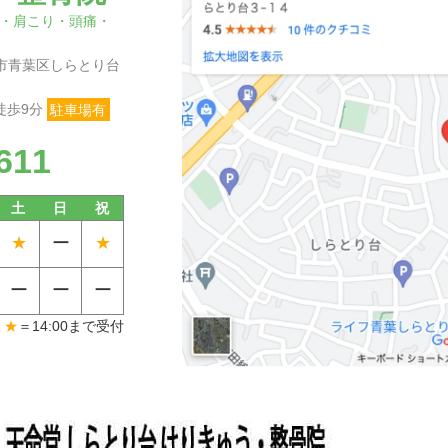
・肩こり・頭痛・
横浜市青葉区しらとり台
徒歩9分
駐車場有
611
土
日
祝
★
ー
★
ー
ー
ー
★
＝14:00まで受付