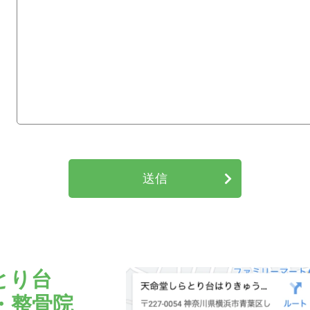
送信
とり台
・整骨院