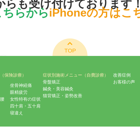
からも受け付けております
はこちらから
iPhoneの方は
TOP
（保険診療）
症状別施術メニュー（自費診療）
改善症例
骨盤矯正
お客様の声
坐骨神経痛
鍼灸・美容鍼灸
眼精疲労
猫背矯正・姿勢改善
腰
女性特有の症状
四十肩・五十肩
寝違え
pyright © 青葉台 天命堂しらとり台はりきゅう・整骨院 All Rights Reserv