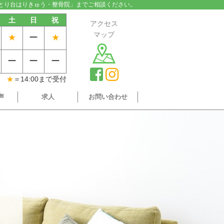
とり台はりきゅう・整骨院」までご相談ください。
土
日
祝
アクセス
マップ
★
ー
★
ー
ー
ー
★
＝14:00まで受付
声
求人
お問い合わせ