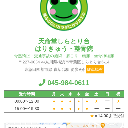
天命堂しらとり台
はりきゅう・整骨院
骨盤矯正・交通事故の施術・肩こり・頭痛・坐骨神経痛
〒227-0054 神奈川県横浜市青葉区しらとり台3-14
東急田園都市線 青葉台駅 徒歩9分
駐車場有
045-984-0611
受付時間
月
火
水
木
金
土
日
祝
ー
09:00〜
12:00
●
●
●
●
●
★
★
ー
ー
ー
15:00〜
19:30
●
●
●
●
●
★
＝14:00まで受付