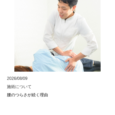
坐骨神経痛
眼精疲労
女性特有の症状
四十肩・五十肩
寝違え
骨盤矯正
鍼灸・美容鍼灸
2026/08/09
施術について
猫背矯正・姿勢改善
腰のつらさが続く理由
自律神経失調症
症例