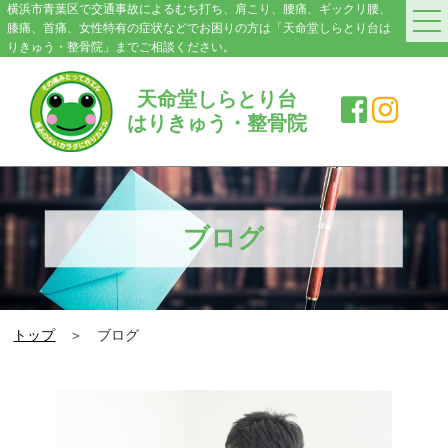
横浜市青葉区で交通事故によるむち打ち、肩こり、腰痛、ギックリ腰、
膝痛、首痛、女性特有の症状などでお困りの方は「天命堂しらとり台は
りきゅう・整骨院」までご相談ください。
HOME
天命堂しらとり台
はりきゅう・整骨院
料金案内
院紹介・アクセス
症状別施術メニュー
ブログ
交通事故|むち打ち
肩こり
トップ
＞ ブログ
腰の痛み・ぎっくり腰
膝の痛み
スポーツ障害