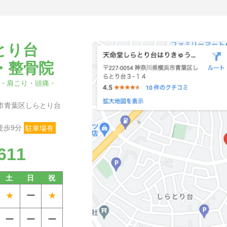
とり台
・整骨院
・肩こり・頭痛・
横浜市青葉区しらとり台
徒歩9分
駐車場有
611
土
日
祝
★
ー
★
ー
ー
ー