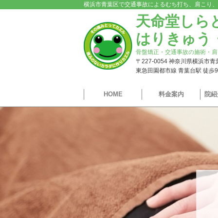
横浜市青葉区で交通事故によるむち打ち、肩こり、
天命堂しら
はりきゅう
骨盤矯正・交通事故の施術・肩
〒227-0054 神奈川県横浜市
東急田園都市線 青葉台駅 徒歩
HOME
料金案内
院紹