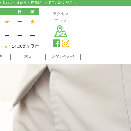
とり台はりきゅう・整骨院」までご相談ください。
土
日
祝
アクセス
マップ
★
ー
★
ー
ー
ー
★
＝14:00まで受付
声
求人
お問い合わせ