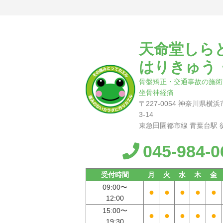
天命堂しら
はりきゅう
骨盤矯正・交通事故の施術
坐骨神経痛
〒227-0054 神奈川県
3-14
東急田園都市線 青葉台駅 
045-984-0
受付時間
月
火
水
木
金
09:00〜
●
●
●
●
●
12:00
15:00〜
●
●
●
●
●
19:30