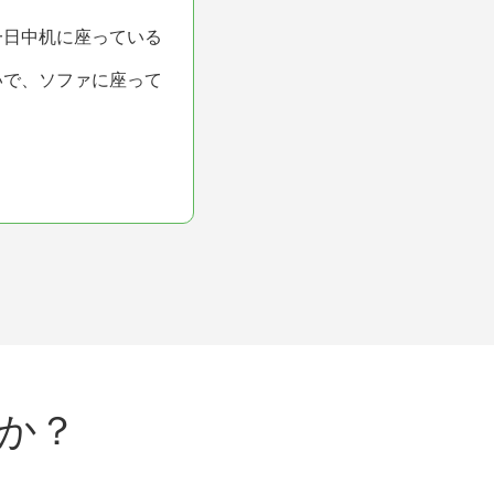
一日中机に座っている
いで、ソファに座って
か？