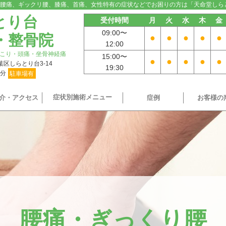
腰痛、ギックリ腰、膝痛、首痛、女性特有の症状などでお困りの方は「天命堂しら
とり台
受付時間
月
火
水
木
金
09:00〜
・整骨院
●
●
●
●
●
12:00
こり・頭痛・坐骨神経痛
15:00〜
●
●
●
●
●
青葉区しらとり台3-14
19:30
9分
駐車場有
症状別施術メニュー
介・アクセス
症例
お客様の
腰痛・ぎっくり腰