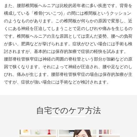
また、腰部椎間板ヘルニアは比較的若年者に多い疾患です。背骨を
構成している「椎骨(ついこつ)」の間には椎間板というクッション
のようなものがあります。この椎間板が何らかの原因で変形し、近
くにある神経を圧迫してしまうことで足のしびれや痛みを生じるの
▲AppleStoreはこちらから
です。椎間板ヘルニアの主な原因としては歪んだ姿勢、腰への負荷
が多い、肥満などが挙げられます。症状がひどい場合には手術も検
討されますが、基本的には保存的加療で症状の軽快を試みます。
腰部脊柱管狭窄症は神経の周囲の脊柱管という部分が加齢などの原
因で狭くなります。それによって神経が圧迫され、腰や足などのし
びれ、痛みが生じます。腰部脊柱管狭窄症の場合は保存的加療が主
ですが、症状が強い場合には手術などが検討されます。
自宅でのケア方法
▲GooglPlayはこちらから