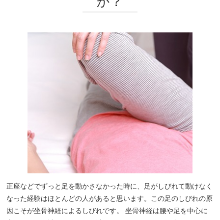
か？
坐骨神経痛
眼精疲労
女性特有の症状
四十肩・五十肩
寝違え
骨盤矯正
鍼灸・美容鍼灸
猫背矯正・姿勢改善
正座などでずっと足を動かさなかった時に、足がしびれて動けなく
自律神経失調症
なった経験はほとんどの人があると思います。この足のしびれの原
症例
因こそが坐骨神経によるしびれです。 坐骨神経は腰や足を中心に