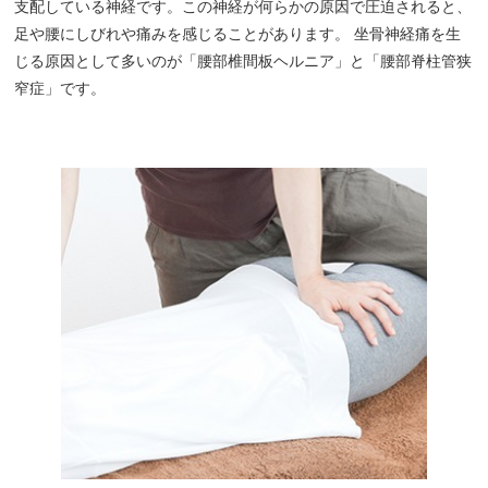
支配している神経です。この神経が何らかの原因で圧迫されると、
お客様の声
足や腰にしびれや痛みを感じることがあります。 坐骨神経痛を生
じる原因として多いのが「腰部椎間板ヘルニア」と「腰部脊柱管狭
求人
窄症」です。
お問い合わせ
当院のアプリができました！
ご予約はこちらからも受け付けており
ます！