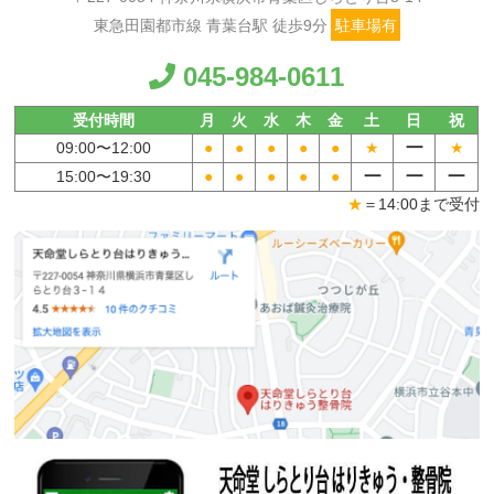
東急田園都市線 青葉台駅 徒歩9分
駐車場有
045-984-0611
受付時間
月
火
水
木
金
土
日
祝
ー
09:00〜
12:00
●
●
●
●
●
★
★
ー
ー
ー
15:00〜
19:30
●
●
●
●
●
★
＝14:00まで受付