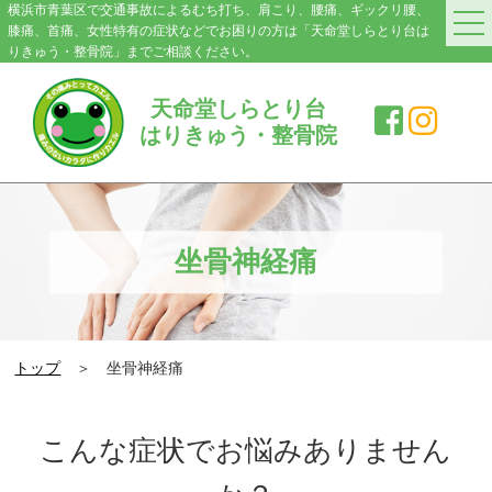
横浜市青葉区で交通事故によるむち打ち、肩こり、腰痛、ギックリ腰、
膝痛、首痛、女性特有の症状などでお困りの方は「天命堂しらとり台は
りきゅう・整骨院」までご相談ください。
HOME
天命堂しらとり台
はりきゅう・整骨院
料金案内
院紹介・アクセス
症状別施術メニュー
坐骨神経痛
交通事故|むち打ち
肩こり
トップ
＞ 坐骨神経痛
腰の痛み・ぎっくり腰
膝の痛み
こんな症状でお悩みありません
スポーツ障害