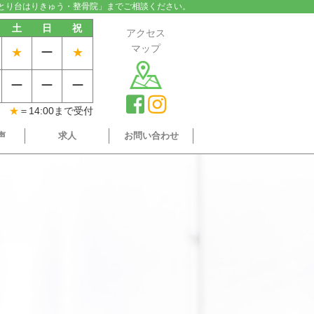
とり台はりきゅう・整骨院」までご相談ください。
土
日
祝
アクセス
マップ
★
ー
★
ー
ー
ー
★
＝14:00まで受付
声
求人
お問い合わせ