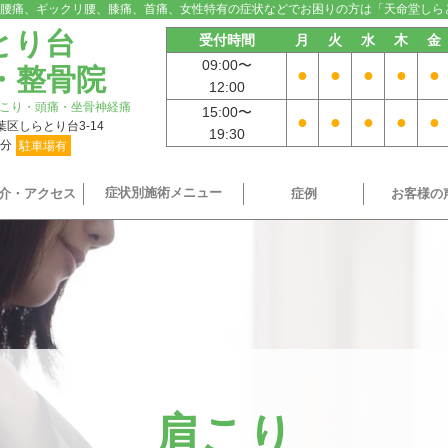
腰痛、ギックリ腰、膝痛、首痛、女性特有の症状などでお困りの方は「天命堂しら
とり台
受付時間
月
火
水
木
金
09:00〜
・整骨院
●
●
●
●
●
12:00
こり・頭痛・坐骨神経痛
15:00〜
●
●
●
●
●
青葉区しらとり台3-14
19:30
9分
駐車場有
症状別施術メニュー
介・アクセス
症例
お客様の
肩こり