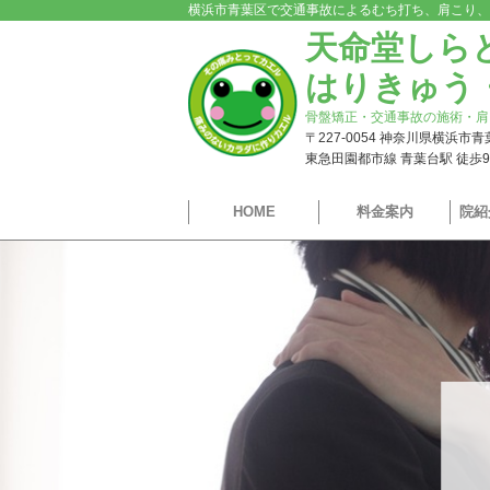
横浜市青葉区で交通事故によるむち打ち、肩こり、
天命堂しら
はりきゅう
骨盤矯正・交通事故の施術・肩
〒227-0054 神奈川県横浜市
東急田園都市線 青葉台駅 徒歩
HOME
料金案内
院紹