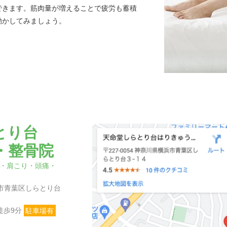
できます。筋肉量が増えることで疲労も蓄積
動かしてみましょう。
とり台
・整骨院
・肩こり・頭痛・
横浜市青葉区しらとり台
徒歩9分
駐車場有