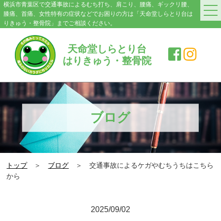
横浜市青葉区で交通事故によるむち打ち、肩こり、腰痛、ギックリ腰、
膝痛、首痛、女性特有の症状などでお困りの方は「天命堂しらとり台は
りきゅう・整骨院」までご相談ください。
HOME
天命堂しらとり台
はりきゅう・整骨院
料金案内
院紹介・アクセス
症状別施術メニュー
ブログ
交通事故|むち打ち
肩こり
トップ
＞
ブログ
＞ 交通事故によるケガやむちうちはこちら
腰の痛み・ぎっくり腰
から
膝の痛み
2025/09/02
スポーツ障害