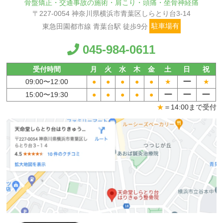
骨盤矯正・交通事故の施術・肩こり・頭痛・坐骨神経痛
〒227-0054 神奈川県横浜市青葉区しらとり台3-14
東急田園都市線 青葉台駅 徒歩9分
駐車場有
045-984-0611
受付時間
月
火
水
木
金
土
日
祝
ー
09:00〜
12:00
●
●
●
●
●
★
★
ー
ー
ー
15:00〜
19:30
●
●
●
●
●
★
＝14:00まで受付