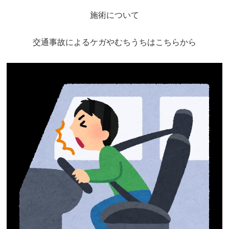
施術について
坐骨神経痛
眼精疲労
交通事故によるケガやむちうちはこちらから
女性特有の症状
四十肩・五十肩
寝違え
骨盤矯正
鍼灸・美容鍼灸
猫背矯正・姿勢改善
自律神経失調症
症例