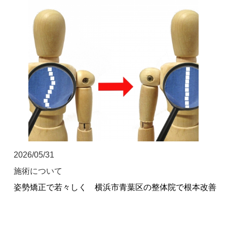
坐骨神経痛
眼精疲労
女性特有の症状
四十肩・五十肩
寝違え
骨盤矯正
鍼灸・美容鍼灸
2026/05/31
施術について
猫背矯正・姿勢改善
姿勢矯正で若々しく 横浜市青葉区の整体院で根本改善
自律神経失調症
症例