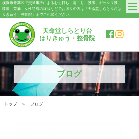
横浜市青葉区で交通事故によるむち打ち、肩こり、腰痛、ギックリ腰、
膝痛、首痛、女性特有の症状などでお困りの方は「天命堂しらとり台は
りきゅう・整骨院」までご相談ください。
HOME
天命堂しらとり台
はりきゅう・整骨院
料金案内
院紹介・アクセス
症状別施術メニュー
ブログ
交通事故|むち打ち
肩こり
トップ
＞ ブログ
腰の痛み・ぎっくり腰
膝の痛み
スポーツ障害