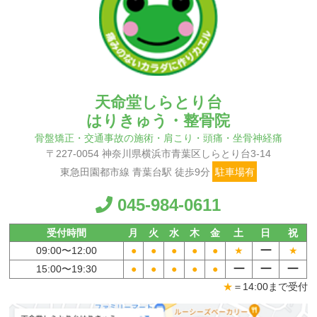
天命堂しらとり台
はりきゅう・整骨院
骨盤矯正・交通事故の施術・肩こり・頭痛・坐骨神経痛
〒227-0054 神奈川県横浜市青葉区しらとり台3-14
東急田園都市線 青葉台駅 徒歩9分
駐車場有
045-984-0611
受付時間
月
火
水
木
金
土
日
祝
ー
09:00〜
12:00
●
●
●
●
●
★
★
ー
ー
ー
15:00〜
19:30
●
●
●
●
●
★
＝14:00まで受付