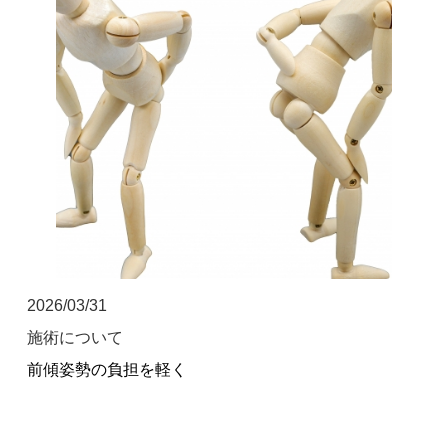
坐骨神経痛
眼精疲労
女性特有の症状
四十肩・五十肩
寝違え
骨盤矯正
鍼灸・美容鍼灸
2026/03/31
施術について
猫背矯正・姿勢改善
前傾姿勢の負担を軽く
自律神経失調症
症例