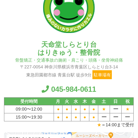
天命堂しらとり台
はりきゅう・整骨院
骨盤矯正・交通事故の施術・肩こり・頭痛・坐骨神経痛
〒227-0054 神奈川県横浜市青葉区しらとり台3-14
東急田園都市線 青葉台駅 徒歩9分
駐車場有
045-984-0611
受付時間
月
火
水
木
金
土
日
祝
ー
09:00〜
12:00
●
●
●
●
●
★
★
ー
ー
ー
15:00〜
19:30
●
●
●
●
●
★
＝14:00まで受付