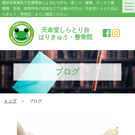
横浜市青葉区で交通事故によるむち打ち、肩こり、腰痛、ギックリ腰、
膝痛、首痛、女性特有の症状などでお困りの方は「天命堂しらとり台は
りきゅう・整骨院」までご相談ください。
HOME
天命堂しらとり台
はりきゅう・整骨院
料金案内
院紹介・アクセス
症状別施術メニュー
ブログ
交通事故|むち打ち
肩こり
トップ
＞ ブログ
腰の痛み・ぎっくり腰
膝の痛み
スポーツ障害