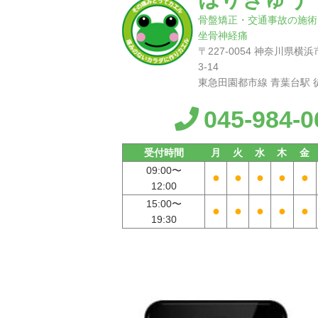
骨盤矯正・交通事故の施術
坐骨神経痛
〒227-0054 神奈川県
3-14
東急田園都市線 青葉台駅 
045-984-0
受付時間
月
火
水
木
金
09:00〜
●
●
●
●
●
12:00
15:00〜
●
●
●
●
●
19:30