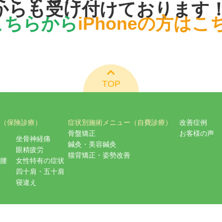
からも受け付けております
はこちらから
iPhoneの方は
TOP
（保険診療）
症状別施術メニュー（自費診療）
改善症例
骨盤矯正
お客様の声
坐骨神経痛
鍼灸・美容鍼灸
眼精疲労
猫背矯正・姿勢改善
腰
女性特有の症状
四十肩・五十肩
寝違え