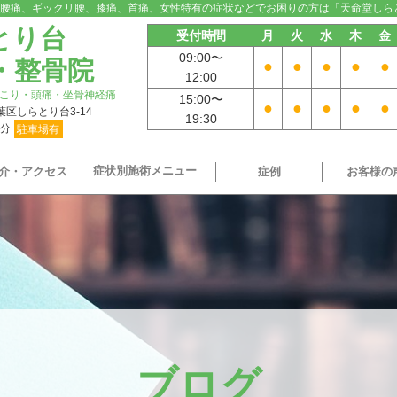
腰痛、ギックリ腰、膝痛、首痛、女性特有の症状などでお困りの方は「天命堂しら
とり台
受付時間
月
火
水
木
金
09:00〜
・整骨院
●
●
●
●
●
12:00
こり・頭痛・坐骨神経痛
15:00〜
●
●
●
●
●
青葉区しらとり台3-14
19:30
9分
駐車場有
症状別施術メニュー
介・アクセス
症例
お客様の
ブログ