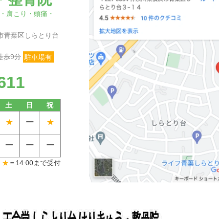
・肩こり・頭痛・
横浜市青葉区しらとり台
徒歩9分
駐車場有
611
土
日
祝
★
ー
★
ー
ー
ー
★
＝14:00まで受付