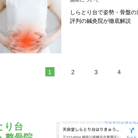
しらとり台で姿勢・骨盤の
評判の鍼灸院が徹底解説
1
2
3
4
とり台
・整骨院