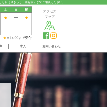
とり台はりきゅう・整骨院」までご相談ください。
土
日
祝
アクセス
マップ
★
ー
★
ー
ー
ー
★
＝14:00まで受付
声
求人
お問い合わせ