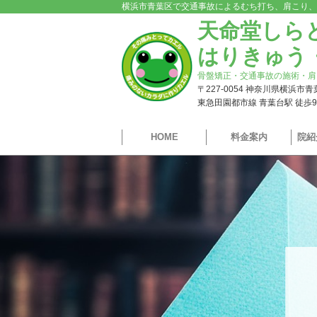
横浜市青葉区で交通事故によるむち打ち、肩こり、
天命堂しら
はりきゅう
骨盤矯正・交通事故の施術・肩
〒227-0054 神奈川県横浜市
東急田園都市線 青葉台駅 徒歩
HOME
料金案内
院紹