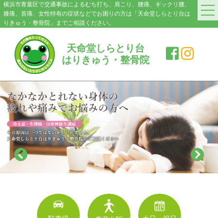
横浜市青葉区で交通事故によるむち打ち、肩こり、腰痛、ギックリ腰、
膝痛、首痛、女性特有の症状などでお困りの方は「天命堂しらとり台は
りきゅう・整骨院」までご相談ください。
HOME
天命堂しらとり台
はりきゅう・整骨院
料金案内
院紹介・アクセス
症状別施術メニュー
交通事故|むち打ち
肩こり
腰の痛み・ぎっくり腰
膝の痛み
スポーツ障害