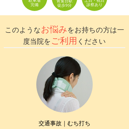
駐車場
土日・祝日
青葉台駅
完備
診察あり
徒歩9分
坐骨神経痛
眼精疲労
お悩み
このような
をお持ちの方は一
女性特有の症状
ご利用
度当院を
ください
四十肩・五十肩
寝違え
骨盤矯正
鍼灸・美容鍼灸
猫背矯正・姿勢改善
自律神経失調症
症例
交通事故｜むち打ち