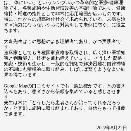
は、 体にいい」というシンプルかつ革命的な医療/健康理
論です。各種施術や生活習慣改善の基礎理論であり、健康
維持・増進の指針として非常に応用範囲が広いものです。
特にこれからの超高齢化社会で求められている、未病を治
す＝病気にならないうちに対策をして未然に防ぐ、に役立
ちます。
大倉先生はこの思想のよき理解者であり、かつ実践者で
す。
臨床家としても各種国家資格を取得され、広く深い医学知
識と判断能力、技術を兼ね備えています。 そうした資格・
知識・技術を生かし、一般的な施術で解決困難な自律神経
の不調にも積極的に取り組み、しばしば驚くようなよい結
果を得ています。
Google Mapの口コミサイトでも「腕は確かです」との書き
込みもあり、患者さから信頼を集めていると感じさせま
す。
先生は常に「どうしたら患者さんが治ってくれるだろう
か」と真剣に施術に取り組まれており、自信をもって推薦
できます。
2022年8月22日