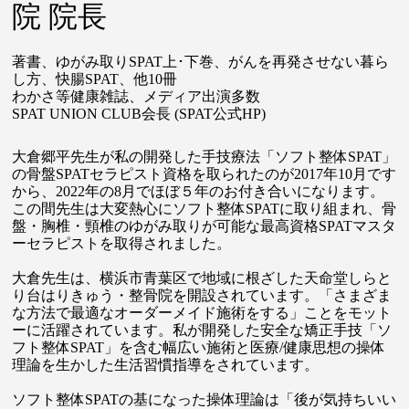
院 院長
著書、ゆがみ取りSPAT上･下巻、がんを再発させない暮ら
し方、快腸SPAT、他10冊
わかさ等健康雑誌、メディア出演多数
SPAT UNION CLUB会長
(SPAT公式HP)
大倉郷平先生が私の開発した手技療法「ソフト整体SPAT」
の骨盤SPATセラピスト資格を取られたのが2017年10月です
から、2022年の8月でほぼ５年のお付き合いになります。
この間先生は大変熱心にソフト整体SPATに取り組まれ、骨
盤・胸椎・頸椎のゆがみ取りが可能な最高資格SPATマスタ
ーセラピストを取得されました。
大倉先生は、横浜市青葉区で地域に根ざした天命堂しらと
り台はりきゅう・整骨院を開設されています。「さまざま
な方法で最適なオーダーメイド施術をする」ことをモット
ーに活躍されています。私が開発した安全な矯正手技「ソ
フト整体SPAT」を含む幅広い施術と医療/健康思想の操体
理論を生かした生活習慣指導をされています。
ソフト整体SPATの基になった操体理論は「後が気持ちいい